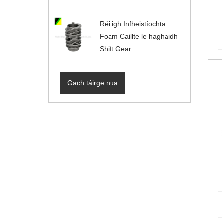
Réitigh Infheistíochta
Foam Caillte le haghaidh
Shift Gear
Gach táirge nua