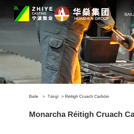
BAIL
Baile
>
Táirgí
> Réitigh Cruach Carbóin
Monarcha Réitigh Cruach Ca