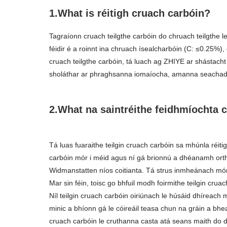
1.What is réitigh cruach carbóin?
Tagraíonn cruach teilgthe carbóin do chruach teilgthe l
féidir é a roinnt ina chruach ísealcharbóin (C: ≤0.2
cruach teilgthe carbóin, tá luach ag ZHIYE ar shástacht
sholáthar ar phraghsanna iomaíocha, amanna seachadta g
2.What na saintréithe feidhmíochta c
Tá luas fuaraithe teilgin cruach carbóin sa mhúnla réiti
carbóin mór i méid agus ní gá brionnú a dhéanamh orthu, 
Widmanstatten níos coitianta. Tá strus inmheánach mór 
Mar sin féin, toisc go bhfuil modh foirmithe teilgin cruac
Níl teilgin cruach carbóin oiriúnach le húsáid dhíreach m
minic a bhíonn gá le cóireáil teasa chun na gráin a bhe
cruach carbóin le cruthanna casta atá seans maith do dh