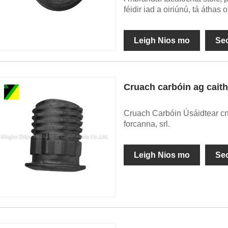
féidir iad a oiriúnú, tá áthas
Leigh Nios mo
Se
Cruach carbóin ag cai
Cruach Carbóin Úsáidtear cn
forcanna, srl.
Leigh Nios mo
Se