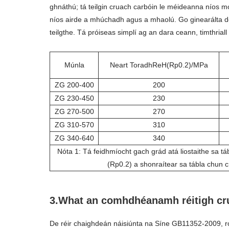
ghnáthú; tá teilgin cruach carbóin le méideanna níos mó
níos airde a mhúchadh agus a mhaolú. Go ginearálta d
teilgthe. Tá próiseas simplí ag an dara ceann, timthriall
Múnla
Neart ToradhReH(Rp0.2)/MPa
ZG 200-400
200
ZG 230-450
230
ZG 270-500
270
ZG 310-570
310
ZG 340-640
340
Nóta 1: Tá feidhmíocht gach grád atá liostaithe sa tá
(Rp0.2) a shonraítear sa tábla chun 
3.What an comhdhéanamh réitigh cr
De réir chaighdeán náisiúnta na Síne GB11352-2009, roin