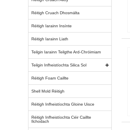
Réitigh Cruach Dhosmálta
Réitigh Iarainn Insínte
Réitigh Iarainn Liath
Teilgin Iarainn Teilgthe Ard-Chróimiam
Teilgin Infheistíochta Silica Sol
Réitigh Foam Caillte
Shell Mold Réitigh
Réitigh Infheistíochta Gloine Uisce
Réitigh Infheistíochta Céir Caillte
Ilchodach