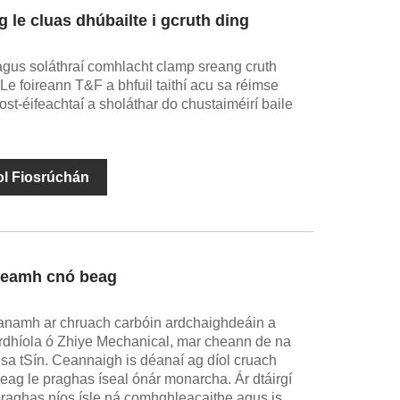
le cluas dhúbailte i gcruth ding
agus soláthraí comhlacht clamp sreang cruth
 Le foireann T&F a bhfuil taithí acu sa réimse
s cost-éifeachtaí a sholáthar do chustaiméirí baile
ol Fiosrúchán
theamh cnó beag
éanamh ar chruach carbóin ardchaighdeáin a
órdhíola ó Zhiye Mechanical, mar cheann de na
 sa tSín. Ceannaigh is déanaí ag díol cruach
ag le praghas íseal ónár monarcha. Ár dtáirgí
 praghas níos ísle ná comhghleacaithe agus is