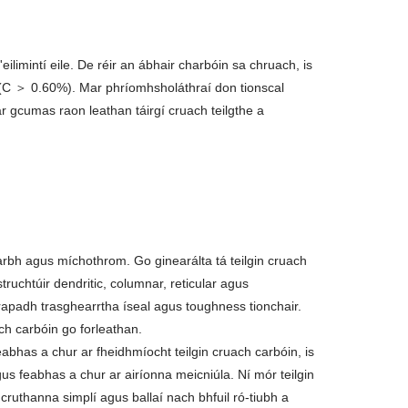
limintí eile. De réir an ábhair charbóin sa chruach, is
(C ＞ 0.60%). Mar phríomhsholáthraí don tionscal
r gcumas raon leathan táirgí cruach teilgthe a
 garbh agus míchothrom. Go ginearálta tá teilgin cruach
truchtúir dendritic, columnar, reticular agus
rapadh trasghearrtha íseal agus toughness tionchair.
ach carbóin go forleathan.
feabhas a chur ar fheidhmíocht teilgin cruach carbóin, is
us feabhas a chur ar airíonna meicniúla. Ní mór teilgin
cruthanna simplí agus ballaí nach bhfuil ró-tiubh a