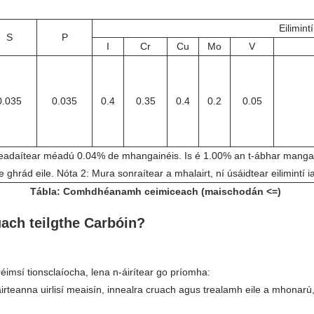
Eilimin
S
P
I
Cr
Cu
Mo
V
0.035
0.035
0.4
0.35
0.4
0.2
0.05
 ceadaítear méadú 0.04% de mhangainéis. Is é 1.00% an t-ábhar manga
ghrád eile. Nóta 2: Mura sonraítear a mhalairt, ní úsáidtear eilimintí 
Tábla: Comhdhéanamh ceimiceach (maischodán <=)
uach teilgthe Carbóin?
réimsí tionsclaíocha, lena n-áirítear go príomha:
áirteanna uirlisí meaisín, innealra cruach agus trealamh eile a mhonarú