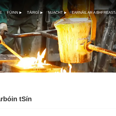
E
FÚINN
TÁIRGÍ
NUACHT
EARNÁIL AR A BHFREAST
rbóin tSín