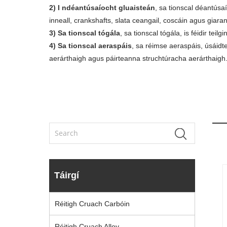
2) I ndéantúsaíocht gluaisteán
, sa tionscal déantús
inneall, crankshafts, slata ceangail, coscáin agus giaran
3) Sa tionscal tógála
, sa tionscal tógála, is féidir te
4) Sa tionscal aeraspáis
, sa réimse aeraspáis, úsáid
aerárthaigh agus páirteanna struchtúracha aerárthaigh
Táirgí
Réitigh Cruach Carbóin
Réitigh Cruach Alloy