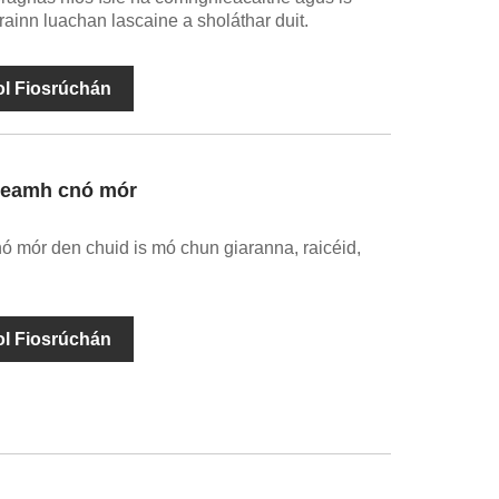
 orainn luachan lascaine a sholáthar duit.
ol Fiosrúchán
theamh cnó mór
ó mór den chuid is mó chun giaranna, raicéid,
ol Fiosrúchán