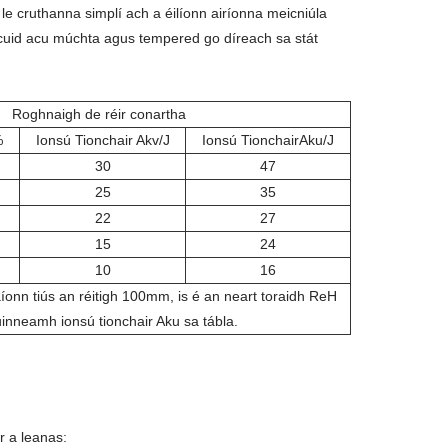
le cruthanna simplí ach a éilíonn airíonna meicniúla
cuid acu múchta agus tempered go díreach sa stát
Roghnaigh de réir conartha
%
Ionsú Tionchair Akv/J
Ionsú TionchairAku/J
30
47
25
35
22
27
15
24
10
16
aíonn tiús an réitigh 100mm, is é an neart toraidh ReH
inneamh ionsú tionchair Aku sa tábla.
r a leanas: