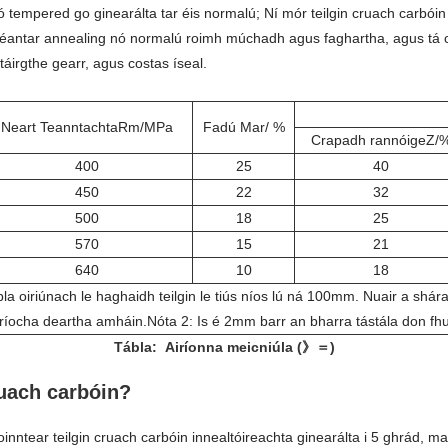
 tempered go ginearálta tar éis normalú; Ní mór teilgin cruach carbóin 
éantar annealing nó normalú roimh múchadh agus faghartha, agus tá 
 táirgthe gearr, agus costas íseal.
Neart TeanntachtaRm/MPa
Fadú Mar/ %
Crapadh rannóigeZ/
400
25
40
450
22
32
500
18
25
570
15
21
640
10
18
bla oiriúnach le haghaidh teilgin le tiús níos lú ná 100mm. Nuair a shár
críocha deartha amháin.Nóta 2: Is é 2mm barr an bharra tástála don fhu
Tábla: Airíonna meicniúla (》＝)
uach carbóin?
ntear teilgin cruach carbóin innealtóireachta ginearálta i 5 ghrád, ma