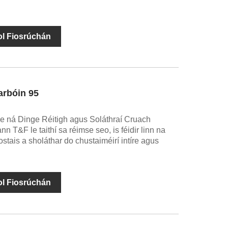
ol Fiosrúchán
arbóin 95
Zhiye ná Dinge Réitigh agus Soláthraí Cruach
n T&F le taithí sa réimse seo, is féidir linn na
costais a sholáthar do chustaiméirí intíre agus
ol Fiosrúchán