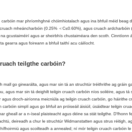
e carbóin mar phríomhghné chóimhiotalach agus ina bhfuil méid beag d'ei
5%), cruach mheáncharbóin (0.25% ＜C≤0.60%), agus cruach ardcharbóin 
 na gcustaiméirí agus ar sheirbhís chustaiméara den scoth. Cinntíonn á
earra agus foireann a bhfuil taithí acu cáilíocht.
ruach teilgthe carbóin?
gh mall go ginearálta, agus mar sin tá an struchtúr tréithrithe ag gráin
agus mar sin tá deighilt teilgin cruach carbóin níos soiléire, agus tá s
agus droch-airíonna meicniúla ag teilgin cruach carbóin, go háirithe c
h carbóin simplí agus go bhfuil an próiseáil áisiúil, úsáidtear teilgin cru
ar gheall ar a n-íseal plaisteacht agus déine sa stát teilgthe. D'fhonn 
achtú, deireadh a chur le struchtúr Widmanstatten agus strus réitigh, ag
ífhoirmiú agus scoilteadh a annealed; ní mór teilgin cruach carbóin le 