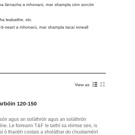
anna lárnacha a mhonarú, mar shampla cinn sorcóir
ha leabaithe, etc.
rd-neart a mhonarú, mar shampla tacaí inneall
View as
arbóin 120-150
óir agus an soláthróir agus an soláthróir
e. Le foireann T&F le taithí sa réimse seo, is
chtaí ó thaobh costais a sholáthar do chustaiméirí