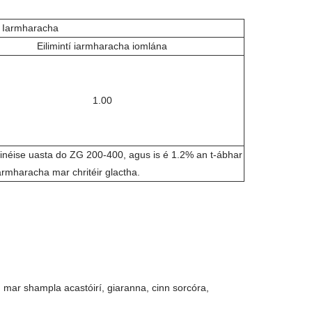
tí Iarmharacha
Eilimintí iarmharacha iomlána
1.00
inéise uasta do ZG 200-400, agus is é 1.2% an t-ábhar
iarmharacha mar chritéir glactha.
, mar shampla acastóirí, giaranna, cinn sorcóra,