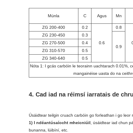
Múnla
C
Agus
Mn
ZG 200-400
0.2
0.8
ZG 230-450
0.3
ZG 270-500
0.4
0.6
0.9
ZG 310-570
0.5
ZG 340-640
0.5
Nóta 1: I gcás carbóin le teorainn uachtarach 0.01%,
mangainéise uasta do na ceithre 
4. Cad iad na réimsí iarratais de chr
Úsáidtear teilgin cruach carbóin go forleathan i go leor 
1) I ndéantúsaíocht mheicniúil
, úsáidtear iad chun p
bunanna, lúibíní, etc.