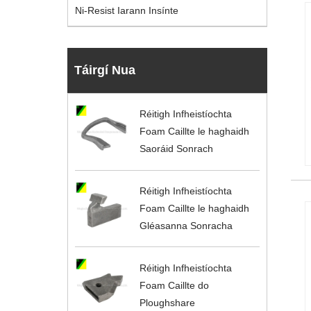
Ni-Resist Iarann ​​Insínte
Táirgí Nua
Réitigh Infheistíochta
Foam Caillte le haghaidh
Saoráid Sonrach
Réitigh Infheistíochta
Foam Caillte le haghaidh
Gléasanna Sonracha
Réitigh Infheistíochta
Foam Caillte do
Ploughshare