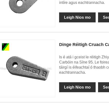
intíre agus eachtrannacha.
Leigh Nios mo
Se
Dinge Réitigh Cruach C
Is é atá i gceist le réitigh 
Carbóin na Síne 95. Le foirean
táirgí is éifeachtaí ó thaobh 
eachtrannacha.
Leigh Nios mo
Se