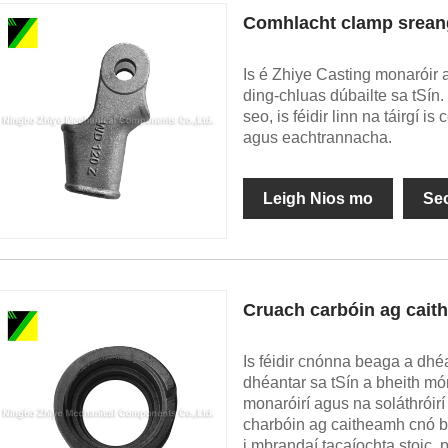
Comhlacht clamp sreang 
Is é Zhiye Casting monaróir 
ding-chluas dúbailte sa tSín.
seo, is féidir linn na táirgí i
agus eachtrannacha.
Leigh Nios mo
Se
Cruach carbóin ag cai
Is féidir cnónna beaga a dh
dhéantar sa tSín a bheith m
monaróirí agus na soláthróirí
charbóin ag caitheamh cnó be
i mbrandaí tacaíochta stoic,