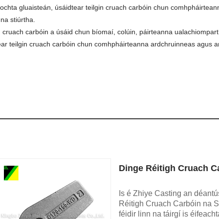
aíochta gluaisteán, úsáidtear teilgin cruach carbóin chun comhpháirte
na stiúrtha.
ilgin cruach carbóin a úsáid chun bíomaí, colúin, páirteanna ualachiompart
tear teilgin cruach carbóin chun comhpháirteanna ardchruinneas agus a
.
Dinge Réitigh Cruach C
Is é Zhiye Casting an déantús
Réitigh Cruach Carbóin na Sín
féidir linn na táirgí is éifea