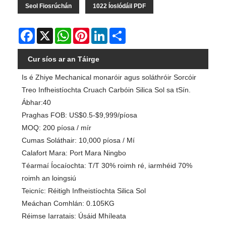
Seol Fiosrúchán
1022 Íoslódáil PDF
Facebook
X
WhatsApp
Pinterest
LinkedIn
Share
Cur síos ar an Táirge
Is é Zhiye Mechanical monaróir agus soláthróir Sorcóir
Treo Infheistíochta Cruach Carbóin Silica Sol sa tSín.
Ábhar:40
Praghas FOB: US$0.5-$9,999/píosa
MOQ: 200 píosa / mír
Cumas Soláthair: 10,000 píosa / Mí
Calafort Mara: Port Mara Ningbo
Téarmaí Íocaíochta: T/T 30% roimh ré, iarmhéid 70%
roimh an loingsiú
Teicníc: Réitigh Infheistíochta Silica Sol
Meáchan Comhlán: 0.105KG
Réimse Iarratais: Úsáid Mhíleata