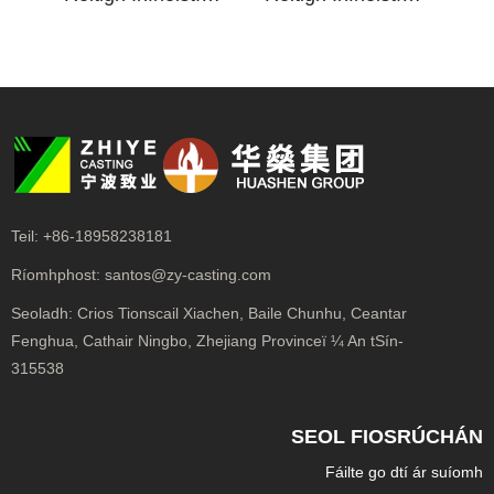
Teil:
+86-18958238181
Ríomhphost:
santos@zy-casting.com
Seoladh:
Crios Tionscail Xiachen, Baile Chunhu, Ceantar
Fenghua, Cathair Ningbo, Zhejiang Provinceï ¼ An tSín-
315538
SEOL FIOSRÚCHÁN
Fáilte go dtí ár suíomh