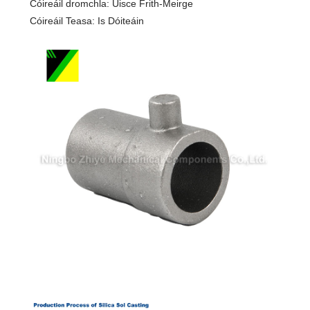
Cóireáil dromchla: Uisce Frith-Meirge
Cóireáil Teasa: Is Dóiteáin