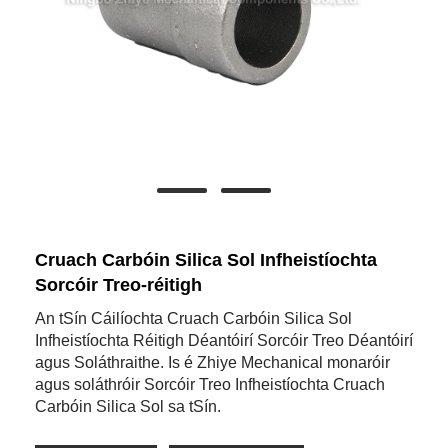
Cruach Carbóin Silica Sol Infheistíochta
Sorcóir Treo-réitigh
An tSín Cáilíochta Cruach Carbóin Silica Sol
Infheistíochta Réitigh Déantóirí Sorcóir Treo Déantóirí
agus Soláthraithe. Is é Zhiye Mechanical monaróir
agus soláthróir Sorcóir Treo Infheistíochta Cruach
Carbóin Silica Sol sa tSín.