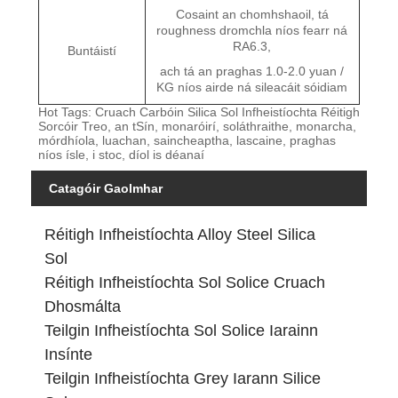
Cosaint an chomhshaoil, tá
roughness dromchla níos fearr ná
RA6.3,
Buntáistí
ach tá an praghas 1.0-2.0 yuan /
KG níos airde ná sileacáit sóidiam
Hot Tags: Cruach Carbóin Silica Sol Infheistíochta Réitigh
Sorcóir Treo, an tSín, monaróirí, soláthraithe, monarcha,
mórdhíola, luachan, saincheaptha, lascaine, praghas
níos ísle, i stoc, díol is déanaí
Catagóir Gaolmhar
Réitigh Infheistíochta Alloy Steel Silica
Sol
Réitigh Infheistíochta Sol Solice Cruach
Dhosmálta
Teilgin Infheistíochta Sol Solice Iarainn
Insínte
Teilgin Infheistíochta Grey Iarann ​​​​Silice