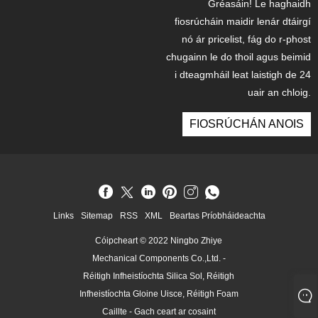
Gréasáin! Le haghaidh
fiosrúcháin maidir lenár dtáirgí
nó ár pricelist, fág do r-phost
chugainn le do thoil agus beimid
i dteagmháil leat laistigh de 24
uair an chloig.
FIOSRÚCHÁN ANOIS
Links
Sitemap
RSS
XML
Beartas Príobháideachta
Cóipcheart © 2022 Ningbo Zhiye
Mechanical Components Co.,Ltd. -
Réitigh Infheistíochta Silica Sol, Réitigh
Infheistíochta Gloine Uisce, Réitigh Foam
Caillte - Gach ceart ar cosaint