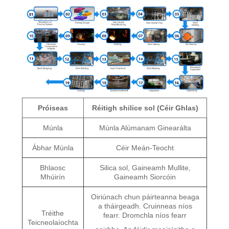
Próiseas
Réitigh shilice sol (Céir Ghlas)
Múnla
Múnla Alúmanam Ginearálta
Ábhar Múnla
Céir Meán-Teocht
Bhlaosc
Silica sol, Gaineamh Mullite,
Mhúirín
Gaineamh Siorcóin
Oiriúnach chun páirteanna beaga
a tháirgeadh. Cruinneas níos
Tréithe
fearr. Dromchla níos fearr
Teicneolaíochta