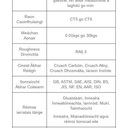
gairbhe. An féidir meaisínithe a
laghdú go mór.
Raon
CT5 go CT6
Caoinfhulaingt
Meáchan
0.01kgs go 30kgs
Aonair
Roughness
RA6.3
Dromchla
Cineál Ábhar
Cruach Carbóin, Cruach Alloy,
Réitigh
Cruach Dhosmálta, Iarann ​​Insínte.
Sonraíocht
GB, ASTM, SAE, AISI, DIN, BS,
Ábhar Coiteann
JIS, NF, EN, AAR, ISO
Gluaisteán, Innealra
Innealtóireachta, Iarnróid, Muirí,
Réimse
Talmhaíocht
iarratais táirge
Innealra, Mianadóireacht agus
réimsí tionscail eile