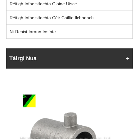
Réitigh Infheistíochta Gloine Uisce
Réitigh Infheistíochta Céir Caillte Ilchodach
Ni-Resist Iarann ​​Insínte
Táirgí Nua