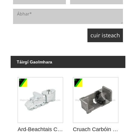
Táirgí Gaolmhara
Ard-Beachtais Cruach Carbóin Réitigh Infheistíochta Silica Sol
Cruach Carbóin Réitigh Silica Sol le haghaidh Páirteanna Nasctha Meicniúla