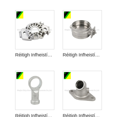
Réitigh Infheistíochta Alloy Steel Silica Sol
Réitigh Infheistíochta Sol Solice Cruach Dhosmálta
Réitigh Infheistíochta Cruach Carbóin Sol le haghaidh Innealra
Réitigh Infheistíochta Cruach Dhosmálta Silica Sol le haghaidh Cuibheoir Píopa Breosla