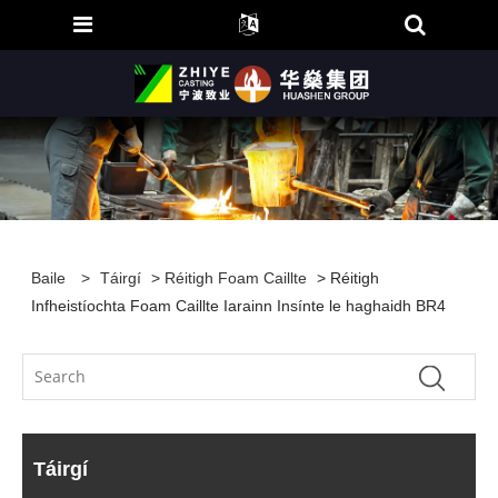
Baile
>
Táirgí
>
Réitigh Foam Caillte
> Réitigh
Infheistíochta Foam Caillte Iarainn Insínte le haghaidh BR4
Táirgí