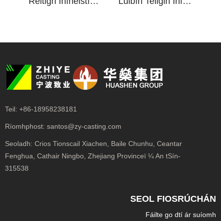
Réitigh Infheistíochta Foam Caillte le haghaidh Saoráid Sonrach
Lúibín Teilgin Infheistíochta Foam Caillte Iarainn Insínte
Teil:
+86-18958238181
Ríomhphost:
santos@zy-casting.com
Seoladh:
Crios Tionscail Xiachen, Baile Chunhu, Ceantar
Fenghua, Cathair Ningbo, Zhejiang Provinceï ¼ An tSín-
315538
SEOL FIOSRÚCHÁN
Fáilte go dtí ár suíomh