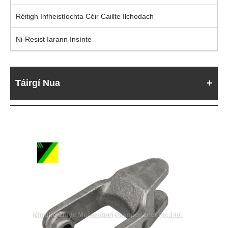
Réitigh Infheistíochta Céir Caillte Ilchodach
Ni-Resist Iarann ​​Insínte
Táirgí Nua