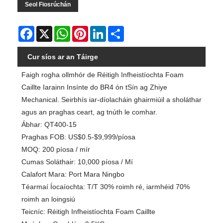
Seol Fiosrúchán
Facebook
X
WhatsApp
Pinterest
LinkedIn
Share
Cur síos ar an Táirge
Faigh rogha ollmhór de Réitigh Infheistíochta Foam
Caillte Iarainn Insínte do BR4 ón tSín ag Zhiye
Mechanical. Seirbhís iar-díolacháin ghairmiúil a sholáthar
agus an praghas ceart, ag tnúth le comhar.
Ábhar: QT400-15
Praghas FOB: US$0.5-$9,999/píosa
MOQ: 200 píosa / mír
Cumas Soláthair: 10,000 píosa / Mí
Calafort Mara: Port Mara Ningbo
Téarmaí Íocaíochta: T/T 30% roimh ré, iarmhéid 70%
roimh an loingsiú
Teicníc: Réitigh Infheistíochta Foam Caillte