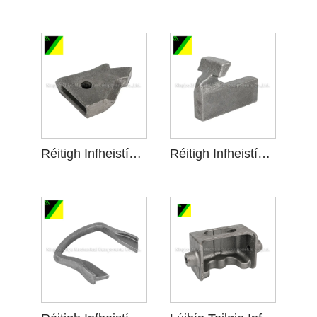
Réitigh Infheistíochta Foam Caillte do Ploughshare
Réitigh Infheistíochta Foam Caillte le haghaidh Gléasanna Sonracha