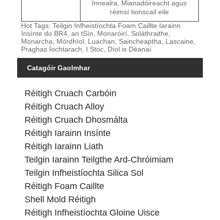
Innealra, Mianadóireacht agus
réimsí tionscail eile
Hot Tags: Teilgin Infheistíochta Foam Caillte Iarainn
Insínte do BR4, an tSín, Monaróirí, Soláthraithe,
Monarcha, Mórdhíol, Luachan, Saincheaptha, Lascaine,
Praghas Íochtarach, I Stoc, Díol is Déanaí
Catagóir Gaolmhar
Réitigh Cruach Carbóin
Réitigh Cruach Alloy
Réitigh Cruach Dhosmálta
Réitigh Iarainn Insínte
Réitigh Iarainn Liath
Teilgin Iarainn Teilgthe Ard-Chróimiam
Teilgin Infheistíochta Silica Sol
Réitigh Foam Caillte
Shell Mold Réitigh
Réitigh Infheistíochta Gloine Uisce