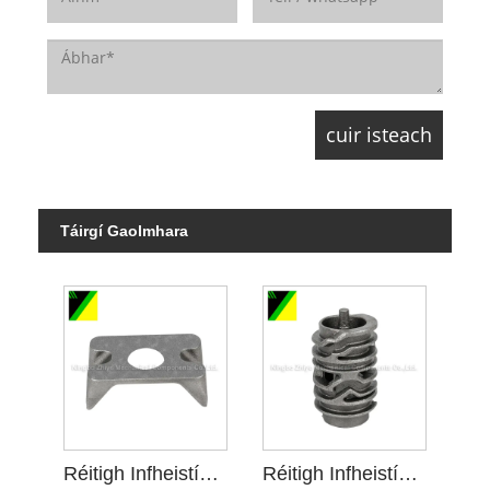
Táirgí Gaolmhara
Réitigh Infheistíochta Foam Caillte le haghaidh Lúibín Inneall
Réitigh Infheistíochta Foam Caillte le haghaidh Shift Gear