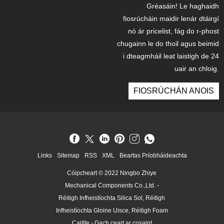
Gréasáin! Le haghaidh
fiosrúcháin maidir lenár dtáirgí
nó ár pricelist, fág do r-phost
chugainn le do thoil agus beimid
i dteagmháil leat laistigh de 24
uair an chloig.
FIOSRÚCHÁN ANOIS
Links
Sitemap
RSS
XML
Beartas Príobháideachta
Cóipcheart © 2022 Ningbo Zhiye
Mechanical Components Co.,Ltd. -
Réitigh Infheistíochta Silica Sol, Réitigh
Infheistíochta Gloine Uisce, Réitigh Foam
Caillte - Gach ceart ar cosaint