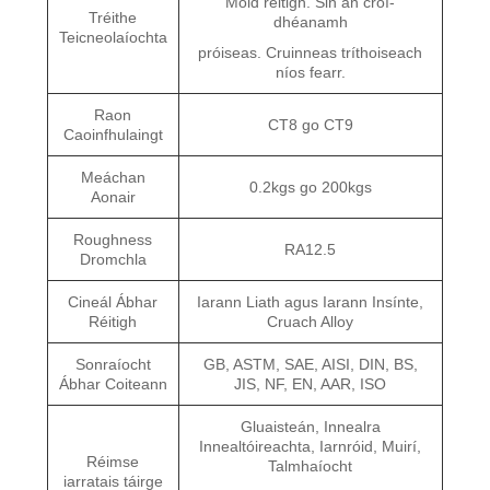
Mold réitigh. Sin an croí-
Tréithe
dhéanamh
Teicneolaíochta
próiseas. Cruinneas tríthoiseach
níos fearr.
Raon
CT8 go CT9
Caoinfhulaingt
Meáchan
0.2kgs go 200kgs
Aonair
Roughness
RA12.5
Dromchla
Cineál Ábhar
Iarann ​​Liath agus Iarann ​​Insínte,
Réitigh
Cruach Alloy
Sonraíocht
GB, ASTM, SAE, AISI, DIN, BS,
Ábhar Coiteann
JIS, NF, EN, AAR, ISO
Gluaisteán, Innealra
Innealtóireachta, Iarnróid, Muirí,
Réimse
Talmhaíocht
iarratais táirge