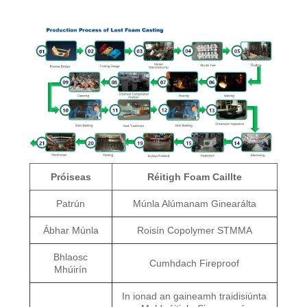
Próiseas
Réitigh Foam Caillte
Patrún
Múnla Alúmanam Ginearálta
Ábhar Múnla
Roisín Copolymer STMMA
Bhlaosc
Cumhdach Fireproof
Mhúirín
In ionad an gaineamh traidisiúnta