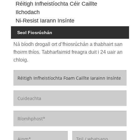
Réitigh Infheistíochta Céir Caillte
Ilchodach
Ni-Resist Iarann ​​Insínte
Seol Fiosrúchán
Ná bíodh drogall ort d’fhiosrúchán a thabhairt san
fhoirm thíos. Tabharfaimid freagra duit i 24 uair an
chloig.