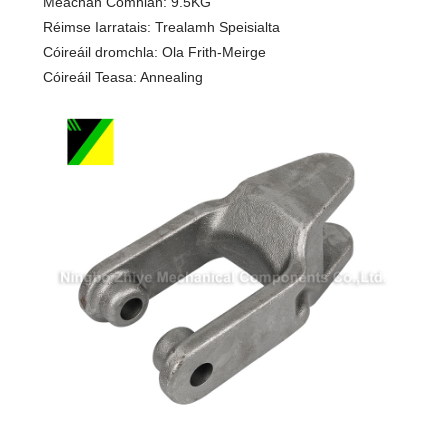
Meáchan Comhlán: 9.5KG
Réimse Iarratais: Trealamh Speisialta
Cóireáil dromchla: Ola Frith-Meirge
Cóireáil Teasa: Annealing