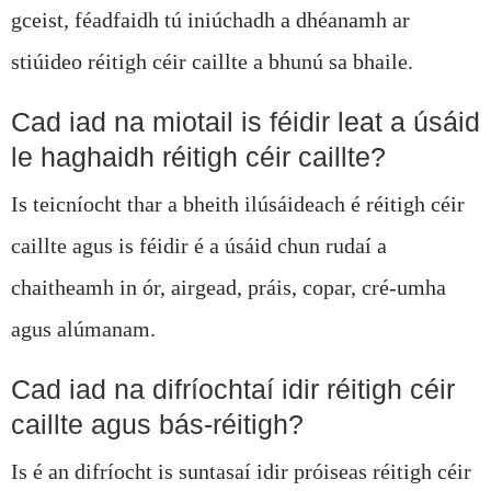
gceist, féadfaidh tú iniúchadh a dhéanamh ar
stiúideo réitigh céir caillte a bhunú sa bhaile.
Cad iad na miotail is féidir leat a úsáid
le haghaidh réitigh céir caillte?
Is teicníocht thar a bheith ilúsáideach é réitigh céir
caillte agus is féidir é a úsáid chun rudaí a
chaitheamh in ór, airgead, práis, copar, cré-umha
agus alúmanam.
Cad iad na difríochtaí idir réitigh céir
caillte agus bás-réitigh?
Is é an difríocht is suntasaí idir próiseas réitigh céir