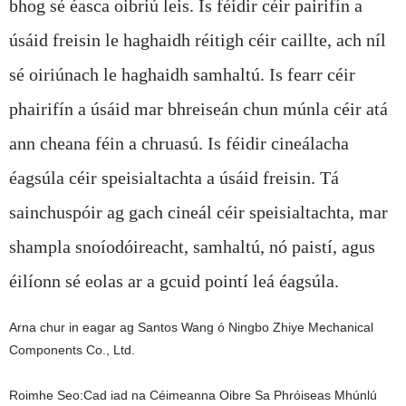
bhog sé éasca oibriú leis. Is féidir céir pairifín a
úsáid freisin le haghaidh réitigh céir caillte, ach níl
sé oiriúnach le haghaidh samhaltú. Is fearr céir
phairifín a úsáid mar bhreiseán chun múnla céir atá
ann cheana féin a chruasú. Is féidir cineálacha
éagsúla céir speisialtachta a úsáid freisin. Tá
sainchuspóir ag gach cineál céir speisialtachta, mar
shampla snoíodóireacht, samhaltú, nó paistí, agus
éilíonn sé eolas ar a gcuid pointí leá éagsúla.
Arna chur in eagar ag Santos Wang ó Ningbo Zhiye Mechanical
Components Co., Ltd.
Roimhe Seo:
Cad iad na Céimeanna Oibre Sa Phróiseas Mhúnlú