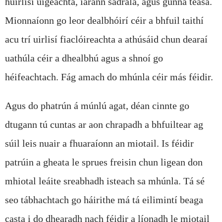
huirlisí uigeachta, iarann ​​sádrála, agus gunna teasa.
Mionnaíonn go leor dealbhóirí céir a bhfuil taithí
acu trí uirlisí fiaclóireachta a athúsáid chun dearaí
uathúla céir a dhealbhú agus a shnoí go
héifeachtach. Fág amach do mhúnla céir más féidir.
Agus do phatrún á múnlú agat, déan cinnte go
dtugann tú cuntas ar aon chrapadh a bhfuiltear ag
súil leis nuair a fhuaraíonn an miotail. Is féidir
patrúin a gheata le sprues freisin chun ligean don
mhiotal leáite sreabhadh isteach sa mhúnla. Tá sé
seo tábhachtach go háirithe má tá eilimintí beaga
casta i do dhearadh nach féidir a líonadh le miotail