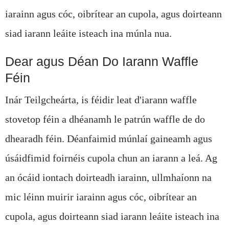
iarainn agus cóc, oibrítear an cupola, agus doirteann
siad iarann ​​leáite isteach ina múnla nua.
Dear agus Déan Do Iarann ​​Waffle
Féin
Inár Teilgcheárta, is féidir leat d'iarann ​​​​waffle
stovetop féin a dhéanamh le patrún waffle de do
dhearadh féin. Déanfaimid múnlaí gaineamh agus
úsáidfimid foirnéis cupola chun an iarann ​​a leá. Ag
an ócáid ​​iontach doirteadh iarainn, ullmhaíonn na
mic léinn muirir iarainn agus cóc, oibrítear an
cupola, agus doirteann siad iarann ​​leáite isteach ina