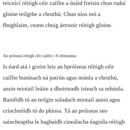
teicnící réitigh céir caillte a úsáid freisin chun rudaí
gloine teilgthe a chruthú. Chun níos mó a
fhoghlaim, ceann chuig ár
treoir réitigh gloine
.
An próiseas réitigh céir caillte i 8 céimeanna
Is éard atá i gceist leis an bpróiseas réitigh céir
caillte bunúsach ná patrún agus múnla a chruthú,
ansin miotail leáite a dhoirteadh isteach sa mhúnla.
Bainfidh tú an teilgin soladach miotail ansin agus
críochnóidh tú do phíosa. Tá an próiseas seo
saincheaptha le haghaidh cineálacha éagsúla réitigh