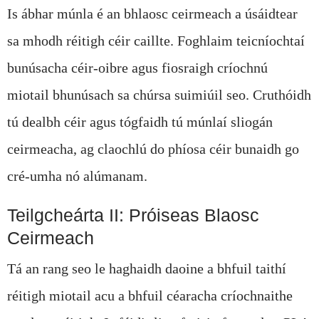
Is ábhar múnla é an bhlaosc ceirmeach a úsáidtear
sa mhodh réitigh céir caillte. Foghlaim teicníochtaí
bunúsacha céir-oibre agus fiosraigh críochnú
miotail bhunúsach sa chúrsa suimiúil seo. Cruthóidh
tú dealbh céir agus tógfaidh tú múnlaí sliogán
ceirmeacha, ag claochlú do phíosa céir bunaidh go
cré-umha nó alúmanam.
Teilgcheárta II: Próiseas Blaosc
Ceirmeach
Tá an rang seo le haghaidh daoine a bhfuil taithí
réitigh miotail acu a bhfuil céaracha críochnaithe