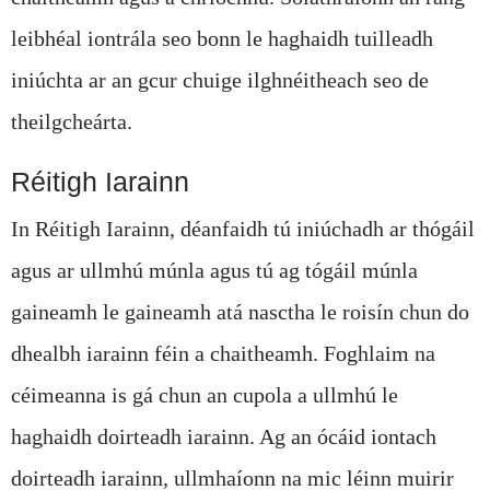
leibhéal iontrála seo bonn le haghaidh tuilleadh
iniúchta ar an gcur chuige ilghnéitheach seo de
theilgcheárta.
Réitigh Iarainn
In Réitigh Iarainn, déanfaidh tú iniúchadh ar thógáil
agus ar ullmhú múnla agus tú ag tógáil múnla
gaineamh le gaineamh atá nasctha le roisín chun do
dhealbh iarainn féin a chaitheamh. Foghlaim na
céimeanna is gá chun an cupola a ullmhú le
haghaidh doirteadh iarainn. Ag an ócáid ​​iontach
doirteadh iarainn, ullmhaíonn na mic léinn muirir