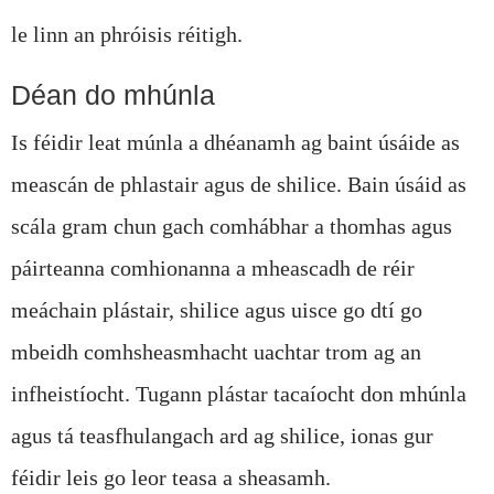
le linn an phróisis réitigh.
Déan do mhúnla
Is féidir leat múnla a dhéanamh ag baint úsáide as
meascán de phlastair agus de shilice. Bain úsáid as
scála gram chun gach comhábhar a thomhas agus
páirteanna comhionanna a mheascadh de réir
meáchain plástair, shilice agus uisce go dtí go
mbeidh comhsheasmhacht uachtar trom ag an
infheistíocht. Tugann plástar tacaíocht don mhúnla
agus tá teasfhulangach ard ag shilice, ionas gur
féidir leis go leor teasa a sheasamh.