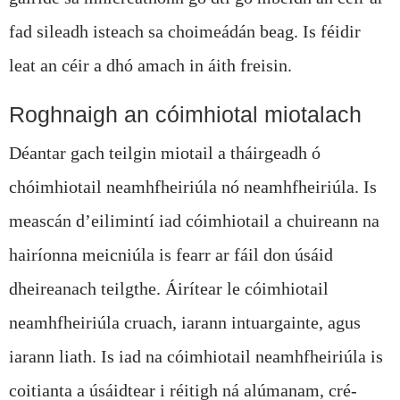
fad sileadh isteach sa choimeádán beag. Is féidir
leat an céir a dhó amach in áith freisin.
Roghnaigh an cóimhiotal miotalach
Déantar gach teilgin miotail a tháirgeadh ó
chóimhiotail neamhfheiriúla nó neamhfheiriúla. Is
meascán d’eilimintí iad cóimhiotail a chuireann na
hairíonna meicniúla is fearr ar fáil don úsáid
dheireanach teilgthe. Áirítear le cóimhiotail
neamhfheiriúla cruach, iarann ​​intuargainte, agus
iarann ​​liath. Is iad na cóimhiotail neamhfheiriúla is
coitianta a úsáidtear i réitigh ná alúmanam, cré-