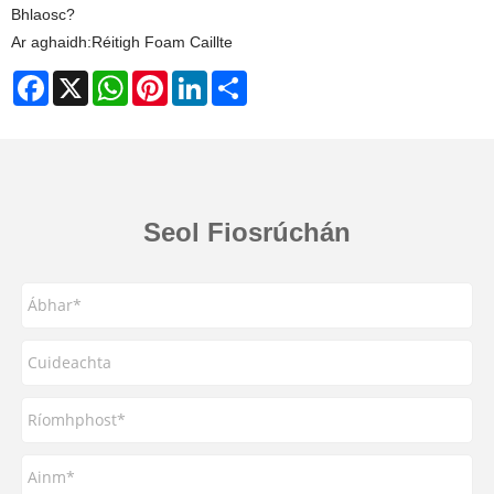
Bhlaosc?
Ar aghaidh:
Réitigh Foam Caillte
Facebook
X
WhatsApp
Pinterest
LinkedIn
Share
Seol Fiosrúchán