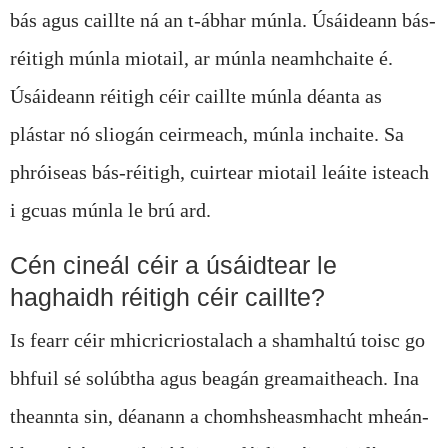
bás agus caillte ná an t-ábhar múnla. Úsáideann bás-
réitigh múnla miotail, ar múnla neamhchaite é.
Úsáideann réitigh céir caillte múnla déanta as
plástar nó sliogán ceirmeach, múnla inchaite. Sa
phróiseas bás-réitigh, cuirtear miotail leáite isteach
i gcuas múnla le brú ard.
Cén cineál céir a úsáidtear le
haghaidh réitigh céir caillte?
Is fearr céir mhicricriostalach a shamhaltú toisc go
bhfuil sé solúbtha agus beagán greamaitheach. Ina
theannta sin, déanann a chomhsheasmhacht mheán-