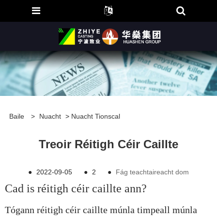
Baile
>
Nuacht
>
Nuacht Tionscal
Treoir Réitigh Céir Caillte
●
2022-09-05
●
2
●
Fág teachtaireacht dom
Cad is réitigh céir caillte ann?
Tógann réitigh céir caillte múnla timpeall múnla