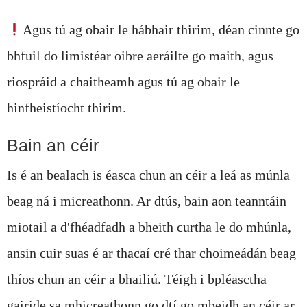
Agus tú ag obair le hábhair thirim, déan cinnte go
bhfuil do limistéar oibre aeráilte go maith, agus
riospráid a chaitheamh agus tú ag obair le
hinfheistíocht thirim.
Bain an céir
Is é an bealach is éasca chun an céir a leá as múnla
beag ná i micreathonn. Ar dtús, bain aon teanntáin
miotail a d'fhéadfadh a bheith curtha le do mhúnla,
ansin cuir suas é ar thacaí cré thar choimeádán beag
thíos chun an céir a bhailiú. Téigh i bpléasctha
gairide sa mhicreathonn go dtí go mbeidh an céir ar