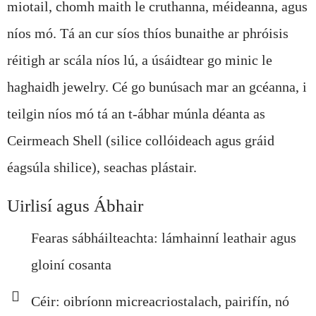
miotail, chomh maith le cruthanna, méideanna, agus
níos mó. Tá an cur síos thíos bunaithe ar phróisis
réitigh ar scála níos lú, a úsáidtear go minic le
haghaidh jewelry. Cé go bunúsach mar an gcéanna, i
teilgin níos mó tá an t-ábhar múnla déanta as
Ceirmeach Shell (silice collóideach agus gráid
éagsúla shilice), seachas plástair.
Uirlisí agus Ábhair
Fearas sábháilteachta: lámhainní leathair agus
gloiní cosanta
Céir: oibríonn micreacriostalach, pairifín, nó