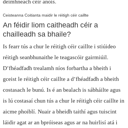
deimhneach céir anois.
Ceisteanna Coitianta maidir le réitigh céir caillte
An féidir liom caitheadh ​​​​céir a
chailleadh sa bhaile?
Is fearr tús a chur le réitigh céir caillte i stiúideo
réitigh seanbhunaithe le teagascóir gairmiúil.
D’fhéadfadh trealamh níos forbartha a bheith i
gceist le réitigh céir caillte a d’fhéadfadh a bheith
costasach le bunú. Is é an bealach is sábháilte agus
is lú costasaí chun tús a chur le réitigh céir caillte in
aicme phoiblí. Nuair a bheidh taithí agus tuiscint
láidir agat ar an bpróiseas agus ar na huirlisí atá i