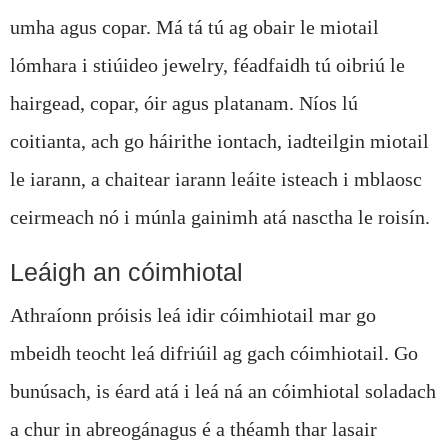
umha agus copar. Má tá tú ag obair le miotail
lómhara i stiúideo jewelry, féadfaidh tú oibriú le
hairgead, copar, óir agus platanam. Níos lú
coitianta, ach go háirithe iontach, iad
teilgin miotail
le iarann
, a chaitear iarann ​​leáite isteach i mblaosc
ceirmeach nó i múnla gainimh atá nasctha le roisín.
Leáigh an cóimhiotal
Athraíonn próisis leá idir cóimhiotail mar go
mbeidh teocht leá difriúil ag gach cóimhiotail. Go
bunúsach, is éard atá i leá ná an cóimhiotal soladach
a chur in a
breogán
agus é a théamh thar lasair