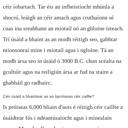
céir íobartach. Tar éis an infheistíocht mhúnla a
shocrú, leáigh an céir amach agus cruthaíonn sé
cuas ina sreabhann an miotail nó an ghloine isteach.
Trí úsáid a bhaint as an modh réitigh seo, gabhtar
mionsonraí míne i miotail agus i ngloine. Tá an
modh ársa seo in úsáid ó 3000 B.C. chun scéalta na
gcultúir agus na reiligiún ársa ar fud na staire a
ghabháil go radhairc.
Cén úsáid a bhaintear as an bpróiseas céir caillte?
Is próiseas 6,000 bliain d'aois é réitigh céir caillte a
úsáidtear fós i ndéantúsaíocht agus i mínealaín