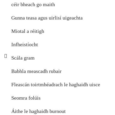
céir bheach go maith
Gunna teasa agus uirlisí uigeachta
Miotal a réitigh
Infheistíocht
Scála gram
Babhla meascadh rubair
Fleascán toirtmhéadrach le haghaidh uisce
Seomra folúis
Áithe le haghaidh burnout