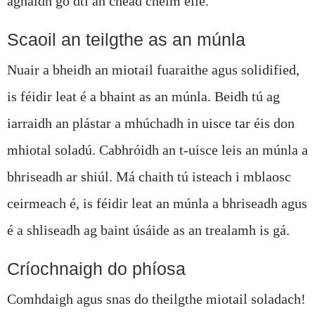
aghaidh go dtí an chéad chéim eile.
Scaoil an teilgthe as an múnla
Nuair a bheidh an miotail fuaraithe agus solidified,
is féidir leat é a bhaint as an múnla. Beidh tú ag
iarraidh an plástar a mhúchadh in uisce tar éis don
mhiotal soladú. Cabhróidh an t-uisce leis an múnla a
bhriseadh ar shiúl. Má chaith tú isteach i mblaosc
ceirmeach é, is féidir leat an múnla a bhriseadh agus
é a shliseadh ag baint úsáide as an trealamh is gá.
Críochnaigh do phíosa
Comhdaigh agus snas do theilgthe miotail soladach!