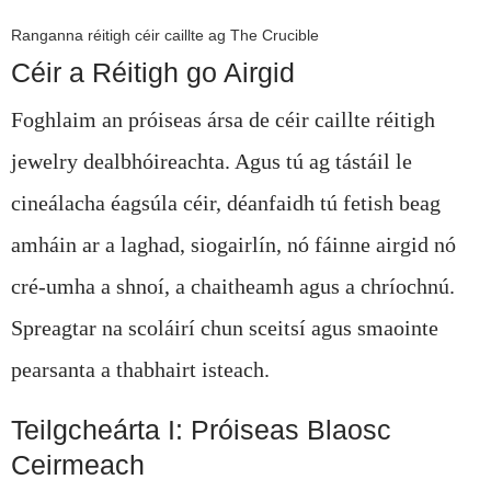
Ranganna réitigh céir caillte ag The Crucible
Céir a Réitigh go Airgid
Foghlaim an próiseas ársa de céir caillte réitigh
jewelry dealbhóireachta. Agus tú ag tástáil le
cineálacha éagsúla céir, déanfaidh tú fetish beag
amháin ar a laghad, siogairlín, nó fáinne airgid nó
cré-umha a shnoí, a chaitheamh agus a chríochnú.
Spreagtar na scoláirí chun sceitsí agus smaointe
pearsanta a thabhairt isteach.
Teilgcheárta I: Próiseas Blaosc
Ceirmeach