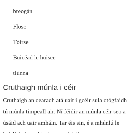
breogán
Flosc
Tóirse
Buicéad le huisce
tlúnna
Cruthaigh múnla i céir
Cruthaigh an dearadh atá uait i gcéir sula dtógfaidh
tú múnla timpeall air. Ní féidir an múnla céir seo a
úsáid ach uair amháin. Tar éis sin, é a mhúnlú le