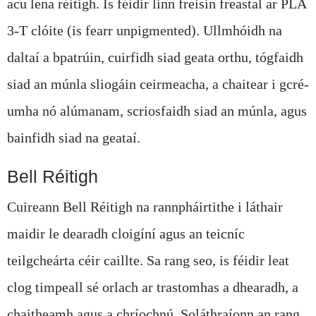
acu lena réitigh. Is féidir linn freisin freastal ar PLA
3-T clóite (is fearr unpigmented). Ullmhóidh na
daltaí a bpatrúin, cuirfidh siad geata orthu, tógfaidh
siad an múnla sliogáin ceirmeacha, a chaitear i gcré-
umha nó alúmanam, scriosfaidh siad an múnla, agus
bainfidh siad na geataí.
Bell Réitigh
Cuireann Bell Réitigh na rannpháirtithe i láthair
maidir le dearadh cloigíní agus an teicníc
teilgcheárta céir caillte. Sa rang seo, is féidir leat
clog timpeall sé orlach ar trastomhas a dhearadh, a
chaitheamh agus a chríochnú. Soláthraíonn an rang