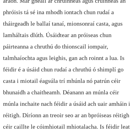
araon. Mar gheall ar chruinneas agus cruinneas an
phróisis tá sé ina mhodh iontach chun rudaí a
tháirgeadh le ballaí tanaí, mionsonraí casta, agus
lamháltais dlúth. Úsáidtear an próiseas chun
páirteanna a chruthú do thionscail iompair,
talmhaíochta agus leighis, gan ach roinnt a lua. Is
féidir é a úsáid chun rudaí a chruthú ó shimplí go
casta i miotail éagsúla trí mhúnla nó patrún céir
bhunaidh a chaitheamh. Déanann an múnla céir
múnla inchaite nach féidir a úsáid ach uair amháin i
réitigh. Díríonn an treoir seo ar an bpróiseas réitigh
céir caillte le cóimhiotail mhiotalacha. Is féidir leat