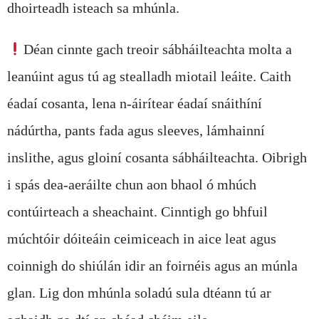
dhoirteadh isteach sa mhúnla.
Déan cinnte gach treoir sábháilteachta molta a
leanúint agus tú ag stealladh miotail leáite. Caith
éadaí cosanta, lena n-áirítear éadaí snáithíní
nádúrtha, pants fada agus sleeves, lámhainní
inslithe, agus gloiní cosanta sábháilteachta. Oibrigh
i spás dea-aeráilte chun aon bhaol ó mhúch
contúirteach a sheachaint. Cinntigh go bhfuil
múchtóir dóiteáin ceimiceach in aice leat agus
coinnigh do shiúlán idir an foirnéis agus an múnla
glan. Lig don mhúnla soladú sula dtéann tú ar