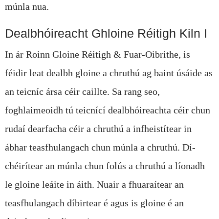
múnla nua.
Dealbhóireacht Ghloine Réitigh Kiln I
In ár Roinn Gloine Réitigh & Fuar-Oibrithe, is
féidir leat dealbh gloine a chruthú ag baint úsáide as
an teicníc ársa céir caillte. Sa rang seo,
foghlaimeoidh tú teicnící dealbhóireachta céir chun
rudaí dearfacha céir a chruthú a infheistítear in
ábhar teasfhulangach chun múnla a chruthú. Dí-
chéirítear an múnla chun folús a chruthú a líonadh
le gloine leáite in áith. Nuair a fhuaraítear an
teasfhulangach díbirtear é agus is gloine é an