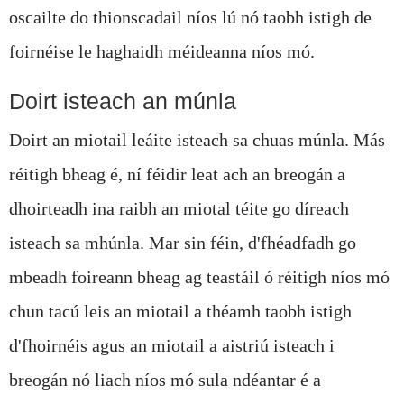
oscailte do thionscadail níos lú nó taobh istigh de
foirnéise le haghaidh méideanna níos mó.
Doirt isteach an múnla
Doirt an miotail leáite isteach sa chuas múnla. Más
réitigh bheag é, ní féidir leat ach an breogán a
dhoirteadh ina raibh an miotal téite go díreach
isteach sa mhúnla. Mar sin féin, d'fhéadfadh go
mbeadh foireann bheag ag teastáil ó réitigh níos mó
chun tacú leis an miotail a théamh taobh istigh
d'fhoirnéis agus an miotail a aistriú isteach i
breogán nó liach níos mó sula ndéantar é a