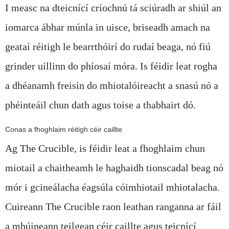
I measc na dteicnící críochnú tá sciúradh ar shiúl an
iomarca ábhar múnla in uisce, briseadh amach na
geataí réitigh le bearrthóirí do rudaí beaga, nó fiú
grinder uillinn do phíosaí móra. Is féidir leat rogha
a dhéanamh freisin do mhiotalóireacht a snasú nó a
phéinteáil chun dath agus toise a thabhairt dó.
Conas a fhoghlaim réitigh céir caillte
Ag The Crucible, is féidir leat a fhoghlaim chun
miotail a chaitheamh le haghaidh tionscadal beag nó
mór i gcineálacha éagsúla cóimhiotail mhiotalacha.
Cuireann The Crucible raon leathan ranganna ar fáil
a mhúineann teilgean céir caillte agus teicnící