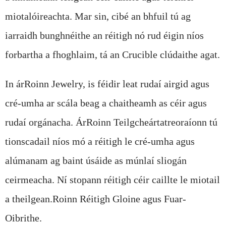
miotalóireachta. Mar sin, cibé an bhfuil tú ag
iarraidh bunghnéithe an réitigh nó rud éigin níos
forbartha a fhoghlaim, tá an Crucible clúdaithe agat.
In ár
Roinn Jewelry
, is féidir leat rudaí airgid agus
cré-umha ar scála beag a chaitheamh as céir agus
rudaí orgánacha. Ár
Roinn Teilgcheárta
treoraíonn tú
tionscadail níos mó a réitigh le cré-umha agus
alúmanam ag baint úsáide as múnlaí sliogán
ceirmeacha. Ní stopann réitigh céir caillte le miotail
a theilgean.
Roinn Réitigh Gloine agus Fuar-
Oibrithe
.