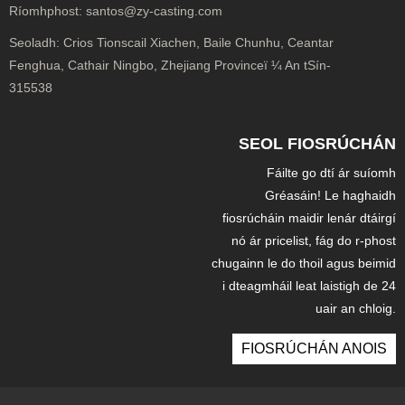
Ríomhphost:
santos@zy-casting.com
Seoladh:
Crios Tionscail Xiachen, Baile Chunhu, Ceantar
Fenghua, Cathair Ningbo, Zhejiang Provinceï ¼ An tSín-
315538
SEOL FIOSRÚCHÁN
Fáilte go dtí ár suíomh
Gréasáin! Le haghaidh
fiosrúcháin maidir lenár dtáirgí
nó ár pricelist, fág do r-phost
chugainn le do thoil agus beimid
i dteagmháil leat laistigh de 24
uair an chloig.
FIOSRÚCHÁN ANOIS