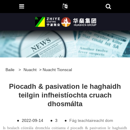
Baile
>
Nuacht
>
Nuacht Tionscal
Piocadh & pasivation le haghaidh
teilgin infheistíochta cruach
dhosmálta
●
2022-09-14
●
3
●
Fág teachtaireacht dom
Is bealach cóireála dromchla coitianta é piocadh & pasivation le haghaidh