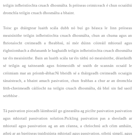
teilgin infheistíochta cruach dhosmálta. Is próiseas ceimiceach é chun ocsaídiú
dromchla teilgin cruach dhosmálta a bhaint.
Toisc go dtáirgtear luaith scála dubh nó buí go héasca le linn próiseas
meaisínithe teilgin infheistíochta cruach dhosmálta, chun an chuma agus an
fhriotaíocht creimeadh a fheabhsú, ní mór dúinn cóireáil mhiotail agus
éighníomhach a dhéanamh le haghaidh teilgin infheistíochta cruach dhosmálta
tar éis meaisínithe. Bain an luaith scála tar éis táthú nó meaisínithe, déanfaidh
sé teilgin ag taitneamh agus foirmeoidh sé sraith de scannán ocsaíd le
cróimiam mar an príomh-ábhar.Ní bheidh sé a tháirgeadh creimeadh ocsaigin
tánaisteach, a bhaint amach pasivation, chun feabhas a chur ar an dromchla
frith-chreimeadh cáilíocht na teilgin cruach dhosmálta, dá bhrí sin fad saoil
seirbhíse .
Tá pasivation piocadh láimhseáil go ginearálta ag picilte pasivation pasivation
agus mhiotail passivation solution.Pickling pasivation pas a sheoladh ar
mhiotail agus passivation ag an am céanna, a chríochnú ach céim amháin,
athrú ar an bpróiseas traidisiúnta mhiotail agus passivation, oibriú simplí, agus