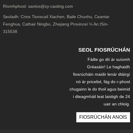
Ríomhphost:
santos@zy-casting.com
Seoladh:
Crios Tionscail Xiachen, Baile Chunhu, Ceantar
Fenghua, Cathair Ningbo, Zhejiang Provinceï ¼ An tSín-
315538
SEOL FIOSRÚCHÁN
Fáilte go dtí ár suíomh
Gréasáin! Le haghaidh
fiosrúcháin maidir lenár dtáirgí
nó ár pricelist, fág do r-phost
chugainn le do thoil agus beimid
i dteagmháil leat laistigh de 24
uair an chloig.
FIOSRÚCHÁN ANOIS