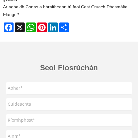
Ar aghaidh:
Conas a bhraitheann tú faoi Cast Cruach Dhosmálta
Flange?
Facebook
X
WhatsApp
Pinterest
LinkedIn
Share
Seol Fiosrúchán