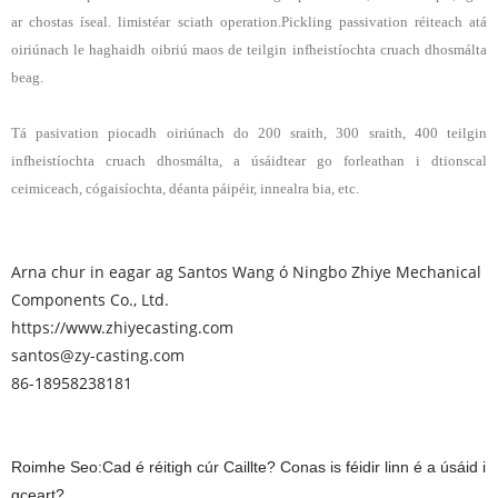
ar chostas íseal. limistéar sciath operation.Pickling passivation réiteach atá
oiriúnach le haghaidh oibriú maos de teilgin infheistíochta cruach dhosmálta
beag.
Tá pasivation piocadh oiriúnach do 200 sraith, 300 sraith, 400 teilgin
infheistíochta cruach dhosmálta, a úsáidtear go forleathan i dtionscal
ceimiceach, cógaisíochta, déanta páipéir, innealra bia, etc.
Arna chur in eagar ag Santos Wang ó Ningbo Zhiye Mechanical
Components Co., Ltd.
https://www.zhiyecasting.com
santos@zy-casting.com
86-18958238181
Roimhe Seo:
Cad é réitigh cúr Caillte? Conas is féidir linn é a úsáid i
gceart?