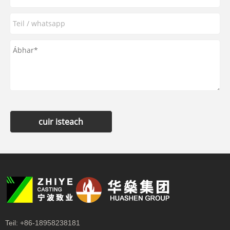
cuir isteach
Teil:
+86-18958238181