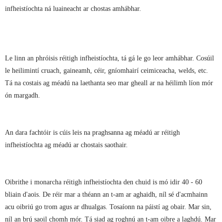
infheistíochta ná luaineacht ar chostas amhábhar.
Le linn an phróisis réitigh infheistíochta, tá gá le go leor amhábhar. Cosúil
le heilimintí cruach, gaineamh, céir, gníomhairí ceimiceacha, welds, etc.
Tá na costais ag méadú na laethanta seo mar gheall ar na héilimh líon mór
ón margadh.
An dara fachtóir is cúis leis na praghsanna ag méadú ar réitigh
infheistíochta ag méadú ar chostais saothair.
Oibrithe i monarcha réitigh infheistíochta den chuid is mó idir 40 - 60
bliain d'aois. De réir mar a théann an t-am ar aghaidh, níl sé d'acmhainn
acu oibriú go trom agus ar dhualgas. Tosaíonn na páistí ag obair. Mar sin,
níl an brú saoil chomh mór. Tá siad ag roghnú an t-am oibre a laghdú. Mar