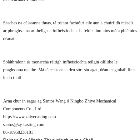
Seachas na cúiseanna thuas, tá roinnt fachtóirí eile ann a chuirfidh méadú
ar phraghsanna ar theilgean infheistíochta. Is féidir linn níos mó a phlé níos
déanaí.
Soláthraíonn ár monarcha réitigh infheistíochta teilgin cáilithe le
praghsanna maithe. Má tá ceisteanna den sórt sin agat, déan teagmháil linn
le do thoil.
Arna chur in eagar ag Santos Wang ó Ningbo Zhiye Mechanical
Components Co., Ltd.
https://www.zhiyecasting.com
santos@zy-casting.com
86-18958238181