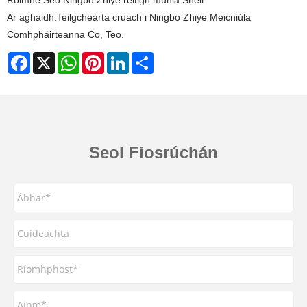
Roimhe Seo:
Ningbo Zhiye réitigh múnla Shell
Ar aghaidh:
Teilgcheárta cruach i Ningbo Zhiye Meicniúla
Comhpháirteanna Co, Teo.
Facebook
X
WhatsApp
Pinterest
LinkedIn
Share
Seol Fiosrúchán