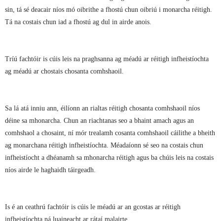
sin, tá sé deacair níos mó oibrithe a fhostú chun oibriú i monarcha réitigh.
Tá na costais chun iad a fhostú ag dul in airde anois.
Tríú fachtóir is cúis leis na praghsanna ag méadú ar réitigh infheistíochta
ag méadú ar chostais chosanta comhshaoil.
Sa lá atá inniu ann, éilíonn an rialtas réitigh chosanta comhshaoil ​​níos
déine sa mhonarcha. Chun an riachtanas seo a bhaint amach agus an
comhshaol a chosaint, ní mór trealamh cosanta comhshaoil ​​cáilithe a bheith
ag monarchana réitigh infheistíochta. Méadaíonn sé seo na costais chun
infheistíocht a dhéanamh sa mhonarcha réitigh agus ba chúis leis na costais
níos airde le haghaidh táirgeadh.
Is é an ceathrú fachtóir is cúis le méadú ar an gcostas ar réitigh
infheistíochta ná luaineacht ar rátaí malairte.