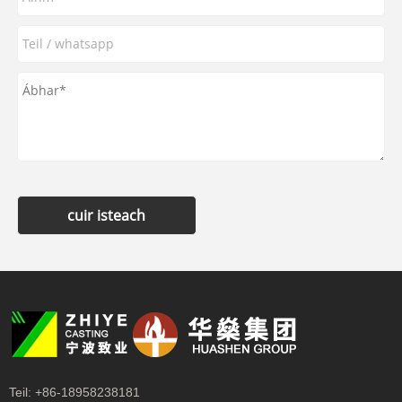
cuir isteach
Teil:
+86-18958238181