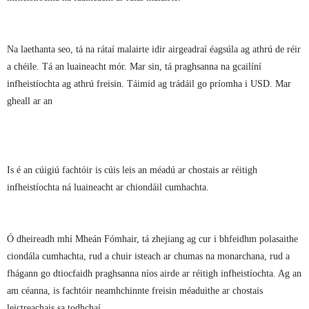
Na laethanta seo, tá na rátaí malairte idir airgeadraí éagsúla ag athrú de réir
a chéile. Tá an luaineacht mór. Mar sin, tá praghsanna na gcailíní
infheistíochta ag athrú freisin. Táimid ag trádáil go príomha i USD. Mar
gheall ar an
Is é an cúigiú fachtóir is cúis leis an méadú ar chostais ar réitigh
infheistíochta ná luaineacht ar chiondáil cumhachta.
Ó dheireadh mhí Mheán Fómhair, tá zhejiang ag cur i bhfeidhm polasaithe
ciondála cumhachta, rud a chuir isteach ar chumas na monarchana, rud a
fhágann go dtiocfaidh praghsanna níos airde ar réitigh infheistíochta. Ag an
am céanna, is fachtóir neamhchinnte freisin méaduithe ar chostais
leictreachais sa todhchaí.