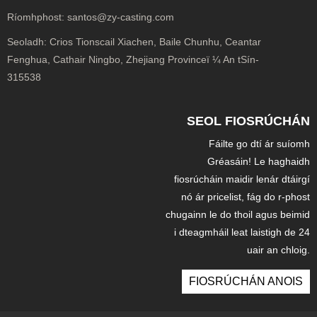
Ríomhphost:
santos@zy-casting.com
Seoladh:
Crios Tionscail Xiachen, Baile Chunhu, Ceantar
Fenghua, Cathair Ningbo, Zhejiang Provinceï ¼ An tSín-
315538
SEOL FIOSRÚCHÁN
Fáilte go dtí ár suíomh
Gréasáin! Le haghaidh
fiosrúcháin maidir lenár dtáirgí
nó ár pricelist, fág do r-phost
chugainn le do thoil agus beimid
i dteagmháil leat laistigh de 24
uair an chloig.
FIOSRÚCHÁN ANOIS