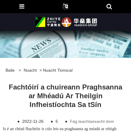
Baile
>
Nuacht
>
Nuacht Tionscal
Fachtóirí a chuireann Praghsanna
ar Mhéadú Ar Theilgin
Infheistíochta Sa tSín
●
2022-11-26
●
5
●
Fág teachtaireacht dom
Is é an chéad fhachtóir is cúis leis na praghsanna ag méadú ar réitigh