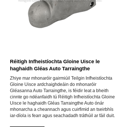
Réitigh Infheistíochta Gloine Uisce le
haghaidh Gléas Auto Tarraingthe
Zhiye mar mhonaróir gairmiúil Teilgin Infheistíochta
Gloine Uisce ardchaighdeáin do mhonaróir
Gléasanna Auto Tarraingthe, is féidir leat a bheith
cinnte go ndéanfaidh tú Réitigh Infheistíochta Gloine
Uisce le haghaidh Gléas Tarraingthe Auto ónár
mhonarcha a cheannach agus cuirfimid an tseirbhís
iar-díola is fearr agus seachadadh tráthúil ar fáil duit.