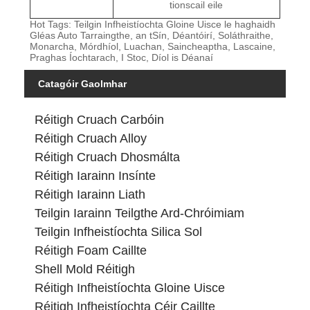
tionscail eile
Hot Tags: Teilgin Infheistíochta Gloine Uisce le haghaidh
Gléas Auto Tarraingthe, an tSín, Déantóirí, Soláthraithe,
Monarcha, Mórdhíol, Luachan, Saincheaptha, Lascaine,
Praghas Íochtarach, I Stoc, Díol is Déanaí
Catagóir Gaolmhar
Réitigh Cruach Carbóin
Réitigh Cruach Alloy
Réitigh Cruach Dhosmálta
Réitigh Iarainn Insínte
Réitigh Iarainn Liath
Teilgin Iarainn Teilgthe Ard-Chróimiam
Teilgin Infheistíochta Silica Sol
Réitigh Foam Caillte
Shell Mold Réitigh
Réitigh Infheistíochta Gloine Uisce
Réitigh Infheistíochta Céir Caillte