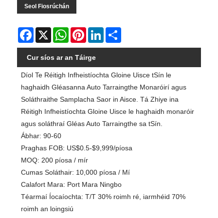
Seol Fiosrúchán
Facebook
X
WhatsApp
Pinterest
LinkedIn
Share
Cur síos ar an Táirge
Díol Te Réitigh Infheistíochta Gloine Uisce tSín le
haghaidh Gléasanna Auto Tarraingthe Monaróirí agus
Soláthraithe Samplacha Saor in Aisce. Tá Zhiye ina
Réitigh Infheistíochta Gloine Uisce le haghaidh monaróir
agus soláthraí Gléas Auto Tarraingthe sa tSín.
Ábhar: 90-60
Praghas FOB: US$0.5-$9,999/píosa
MOQ: 200 píosa / mír
Cumas Soláthair: 10,000 píosa / Mí
Calafort Mara: Port Mara Ningbo
Téarmaí Íocaíochta: T/T 30% roimh ré, iarmhéid 70%
roimh an loingsiú