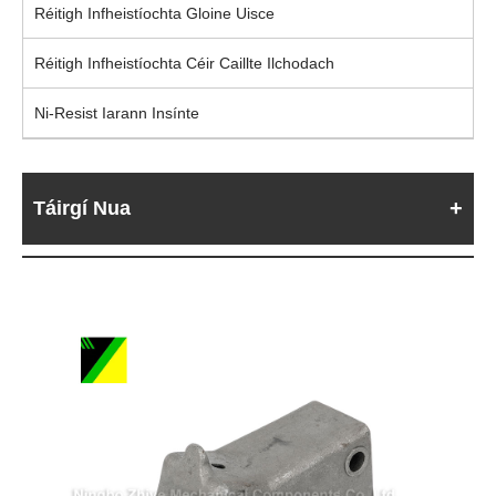
Réitigh Infheistíochta Gloine Uisce
Réitigh Infheistíochta Céir Caillte Ilchodach
Ni-Resist Iarann ​​Insínte
Táirgí Nua