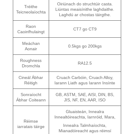
Oiriúnach do struchtúir casta.
Tréithe
Liúntas meaisínithe laghdaithe.
Teicneolaíochta
Laghdú ar chostas táirgthe.
Raon
CT7 go CT9
Caoinfhulaingt
Meáchan
0.5kgs go 200kgs
Aonair
Roughness
RA12.5
Dromchla
Cineál Ábhar
Cruach Carbóin, Cruach Alloy,
Réitigh
Iarann ​​Liath agus Iarann ​​Insínte
Sonraíocht
GB, ASTM, SAE, AISI, DIN, BS,
Ábhar Coiteann
JIS, NF, EN, AAR, ISO
Gluaisteán, Innealra
Innealtóireachta, Iarnróid, Mara,
Réimse
Innealra Talmhaíochta,
iarratais táirge
Mianadóireacht agus réimsí