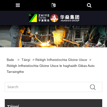
Baile
>
Táirgí
>
Réitigh Infheistíochta Gloine Uisce
>
Réitigh Infheistíochta Gloine Uisce le haghaidh Gléas Auto
Tarraingthe
Táirgí