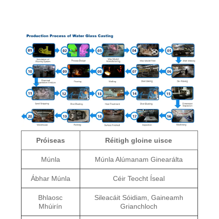
Próiseas
Réitigh gloine uisce
Múnla
Múnla Alúmanam Ginearálta
Ábhar Múnla
Céir Teocht Íseal
Bhlaosc
Sileacáit Sóidiam, Gaineamh
Mhúirín
Grianchloch