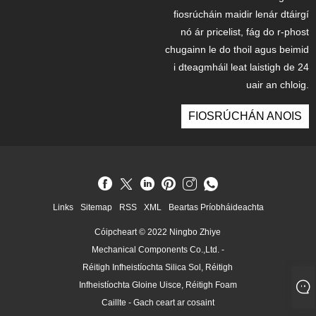
fiosrúcháin maidir lenár dtáirgí
nó ár pricelist, fág do r-phost
chugainn le do thoil agus beimid
i dteagmháil leat laistigh de 24
uair an chloig.
FIOSRÚCHÁN ANOIS
Links
Sitemap
RSS
XML
Beartas Príobháideachta
Cóipcheart © 2022 Ningbo Zhiye
Mechanical Components Co.,Ltd. -
Réitigh Infheistíochta Silica Sol, Réitigh
Infheistíochta Gloine Uisce, Réitigh Foam
Caillte - Gach ceart ar cosaint