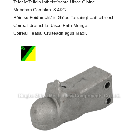
Teicníc:Teilgin Infheistíochta Uisce Gloine
Meáchan Comhlán: 3.4KG
Réimse Feidhmchláir: Gléas Tarraingt Uathoibríoch
Cóireáil dromchla: Uisce Frith-Meirge
Cóireáil Teasa: Cruiteadh agus Maolú