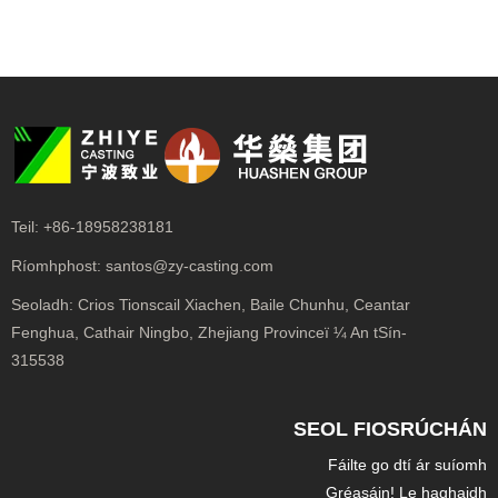
Teil:
+86-18958238181
Ríomhphost:
santos@zy-casting.com
Seoladh:
Crios Tionscail Xiachen, Baile Chunhu, Ceantar
Fenghua, Cathair Ningbo, Zhejiang Provinceï ¼ An tSín-
315538
SEOL FIOSRÚCHÁN
Fáilte go dtí ár suíomh
Gréasáin! Le haghaidh