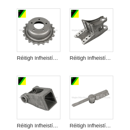
Réitigh Infheistíochta Gloine Uisce le haghaidh Roth Sprocket
Réitigh Infheistíochta Gloine Uisce le haghaidh Páirteanna Lúibíní
Réitigh Infheistíochta Gloine Uisce le haghaidh Cúlpháirtí Lúibíní
Réitigh Infheistíochta Gloine Uisce le haghaidh Tionól Lúibíní