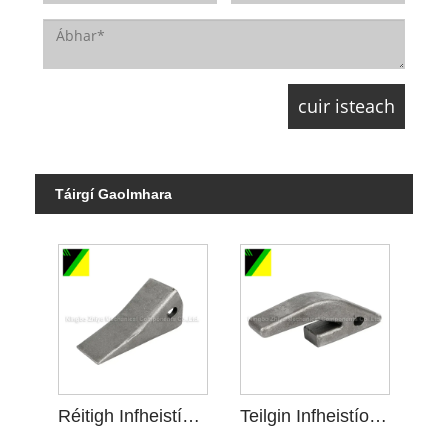
Táirgí Gaolmhara
Réitigh Infheistíochta Gloine Uisce le haghaidh Innealra Mianadóireachta
Teilgin Infheistíochta Gloine Uisce in Innealra Mianadóireachta