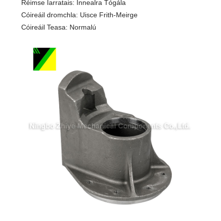
Réimse Iarratais: Innealra Tógála
Cóireáil dromchla: Uisce Frith-Meirge
Cóireáil Teasa: Normalú