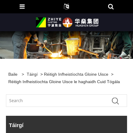
Baile
>
Táirgí
>
Réitigh Infheistíochta Gloine Uisce
>
Réitigh Infheistíochta Gloine Uisce le haghaidh Cuid Tógála
Táirgí