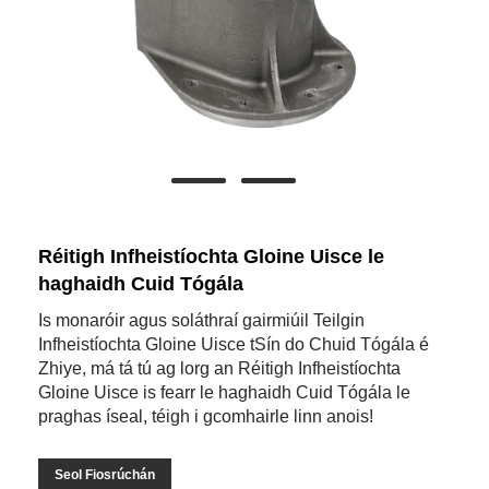
Réitigh Infheistíochta Gloine Uisce le
haghaidh Cuid Tógála
Is monaróir agus soláthraí gairmiúil Teilgin
Infheistíochta Gloine Uisce tSín do Chuid Tógála é
Zhiye, má tá tú ag lorg an Réitigh Infheistíochta
Gloine Uisce is fearr le haghaidh Cuid Tógála le
praghas íseal, téigh i gcomhairle linn anois!
Seol Fiosrúchán