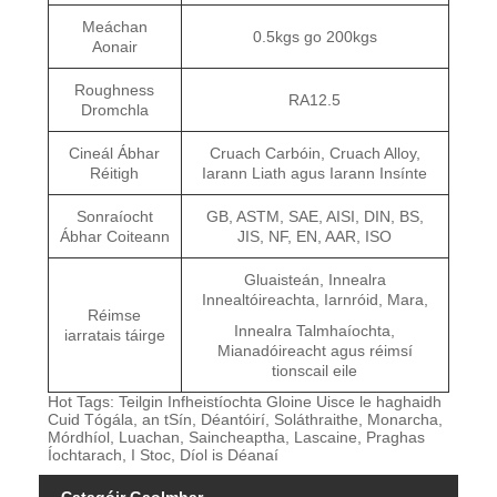
Meáchan
0.5kgs go 200kgs
Aonair
Roughness
RA12.5
Dromchla
Cineál Ábhar
Cruach Carbóin, Cruach Alloy,
Réitigh
Iarann ​​Liath agus Iarann ​​Insínte
Sonraíocht
GB, ASTM, SAE, AISI, DIN, BS,
Ábhar Coiteann
JIS, NF, EN, AAR, ISO
Gluaisteán, Innealra
Innealtóireachta, Iarnróid, Mara,
Réimse
Innealra Talmhaíochta,
iarratais táirge
Mianadóireacht agus réimsí
tionscail eile
Hot Tags: Teilgin Infheistíochta Gloine Uisce le haghaidh
Cuid Tógála, an tSín, Déantóirí, Soláthraithe, Monarcha,
Mórdhíol, Luachan, Saincheaptha, Lascaine, Praghas
Íochtarach, I Stoc, Díol is Déanaí
Catagóir Gaolmhar