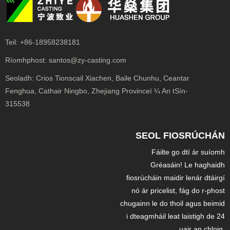
Teil:
+86-18958238181
Ríomhphost:
santos@zy-casting.com
Seoladh:
Crios Tionscail Xiachen, Baile Chunhu, Ceantar
Fenghua, Cathair Ningbo, Zhejiang Provinceï ¼ An tSín-
315538
SEOL FIOSRÚCHÁN
Fáilte go dtí ár suíomh
Gréasáin! Le haghaidh
fiosrúcháin maidir lenár dtáirgí
nó ár pricelist, fág do r-phost
chugainn le do thoil agus beimid
i dteagmháil leat laistigh de 24
uair an chloig.