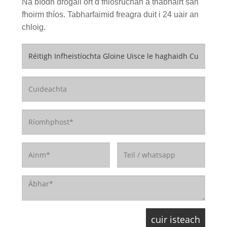
Ná bíodh drogall ort d’fhiosrúchán a thabhairt san
fhoirm thíos. Tabharfaimid freagra duit i 24 uair an
chloig.