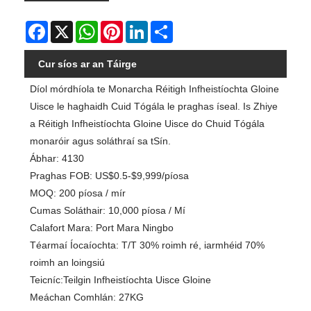
Facebook
X
WhatsApp
Pinterest
LinkedIn
Share
Cur síos ar an Táirge
Díol mórdhíola te Monarcha Réitigh Infheistíochta Gloine
Uisce le haghaidh Cuid Tógála le praghas íseal. Is Zhiye
a Réitigh Infheistíochta Gloine Uisce do Chuid Tógála
monaróir agus soláthraí sa tSín.
Ábhar: 4130
Praghas FOB: US$0.5-$9,999/píosa
MOQ: 200 píosa / mír
Cumas Soláthair: 10,000 píosa / Mí
Calafort Mara: Port Mara Ningbo
Téarmaí Íocaíochta: T/T 30% roimh ré, iarmhéid 70%
roimh an loingsiú
Teicníc:Teilgin Infheistíochta Uisce Gloine
Meáchan Comhlán: 27KG