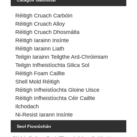
Réitigh Cruach Carbóin
Réitigh Cruach Alloy
Réitigh Cruach Dhosmálta
Réitigh Iarainn Insínte
Réitigh Iarainn Liath
Teilgin Iarainn Teilgthe Ard-Chróimiam
Teilgin Infheistíochta Silica Sol
Réitigh Foam Caillte
Shell Mold Réitigh
Réitigh Infheistíochta Gloine Uisce
Réitigh Infheistíochta Céir Caillte
Ilchodach
Ni-Resist Iarann ​​Insínte
Seol Fiosrúchán