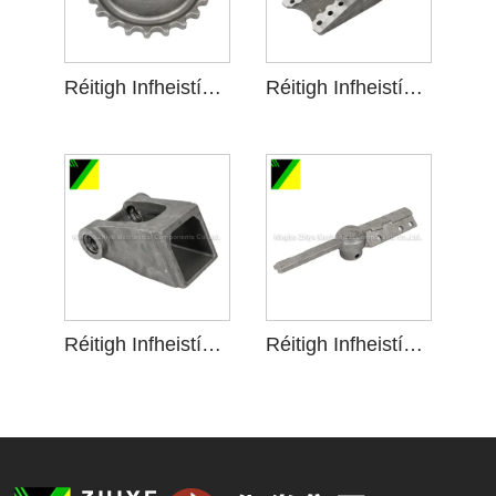
Réitigh Infheistíochta Gloine Uisce le haghaidh Roth Sprocket
Réitigh Infheistíochta Gloine Uisce le haghaidh Páirteanna Lúibíní
Réitigh Infheistíochta Gloine Uisce le haghaidh Cúlpháirtí Lúibíní
Réitigh Infheistíochta Gloine Uisce le haghaidh Tionól Lúibíní