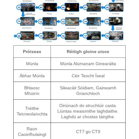
Próiseas
Réitigh gloine uisce
Múnla
Múnla Alúmanam Ginearálta
Ábhar Múnla
Céir Teocht Íseal
Bhlaosc
Sileacáit Sóidiam, Gaineamh
Mhúirín
Grianchloch
Oiriúnach do struchtúir casta.
Tréithe
Liúntas meaisínithe laghdaithe.
Teicneolaíochta
Laghdú ar chostas táirgthe.
Raon
CT7 go CT9
Caoinfhulaingt