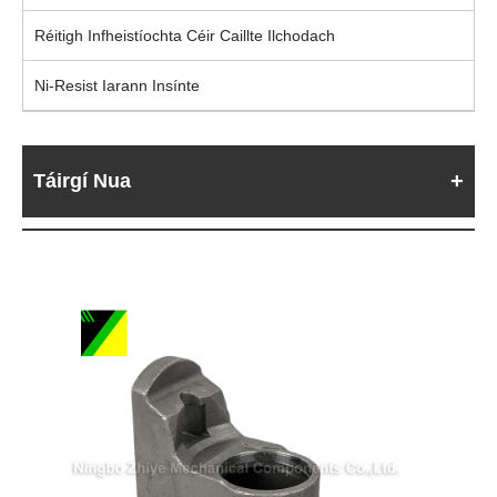
Réitigh Infheistíochta Céir Caillte Ilchodach
Ni-Resist Iarann ​​Insínte
Táirgí Nua