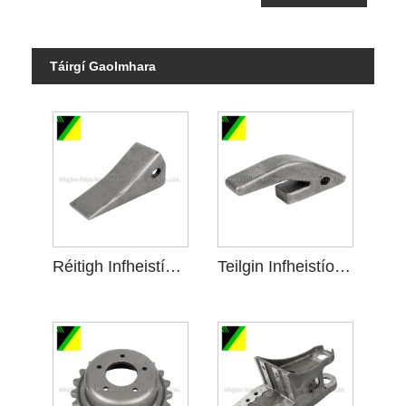
Táirgí Gaolmhara
Réitigh Infheistíochta Gloine Uisce le haghaidh Innealra Mianadóireachta
Teilgin Infheistíochta Gloine Uisce in Innealra Mianadóireachta